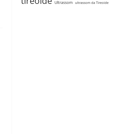
tireoide
Ultrassom
ultrassom da Tireoide
ê