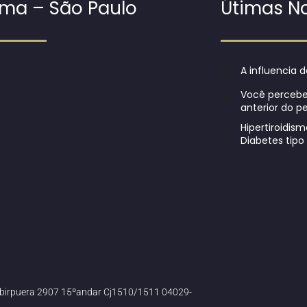
ma – São Paulo
Útimas No
A influencia d
Você perceb
anterior do 
Hipertiroidis
Diabetes tipo 
 Ibirpuera 2907 15ºandar Cj1510/1511 04029-