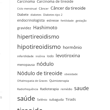
Carcinoma
Carcinoma de tireoide
Câncer da tireoide
Câncer
Ciclo menstrual
Diabete
diabetes
Diabetes tipo 2
endocrinologista
estresse
fertilidade
gestação
Hashimoto
gravidez
hipertireoidismo
hipotireoidismo
hormônio
?
levotiroxina
infertilidade
Iodo
insônia
nódulo
menopausa
Nódulo de tireoide
obesidade
Quimioterapia
Oftalmopatia de Graves
saude
Radioterapia
remédio
Radiofrequência
saúde
25
Tirads
Selênio
subaguda