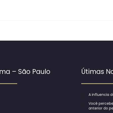
ma – São Paulo
Útimas No
A influencia d
Você perceb
anterior do 