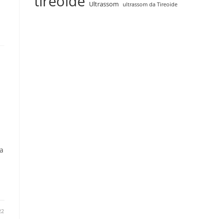
tireoide
Ultrassom
ultrassom da Tireoide
a
22