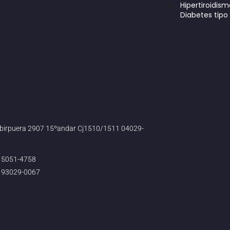
Hipertiroidis
Diabetes tipo 
 Ibirpuera 2907 15ºandar Cj1510/1511 04029-
) 5051-4758
) 93029-0067