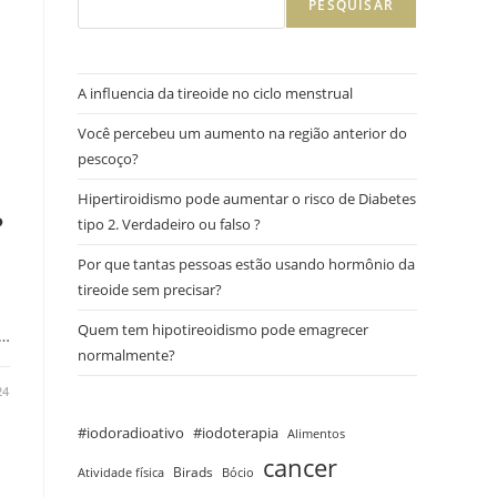
PESQUISAR
A influencia da tireoide no ciclo menstrual
Você percebeu um aumento na região anterior do
pescoço?
Hipertiroidismo pode aumentar o risco de Diabetes
?
tipo 2. Verdadeiro ou falso ?
Por que tantas pessoas estão usando hormônio da
tireoide sem precisar?
Quem tem hipotireoidismo pode emagrecer
e…
normalmente?
24
#iodoradioativo
#iodoterapia
Alimentos
cancer
Birads
Atividade física
Bócio