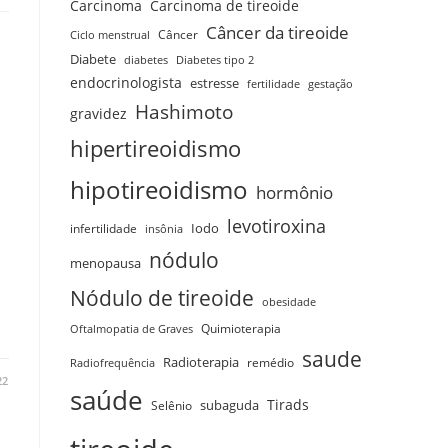
Carcinoma
Carcinoma de tireoide
Câncer da tireoide
Câncer
Ciclo menstrual
Diabete
diabetes
Diabetes tipo 2
endocrinologista
estresse
fertilidade
gestação
Hashimoto
gravidez
hipertireoidismo
hipotireoidismo
hormônio
levotiroxina
infertilidade
Iodo
insônia
nódulo
menopausa
Nódulo de tireoide
obesidade
Quimioterapia
Oftalmopatia de Graves
saude
Radioterapia
remédio
Radiofrequência
22
saúde
Tirads
Selênio
subaguda