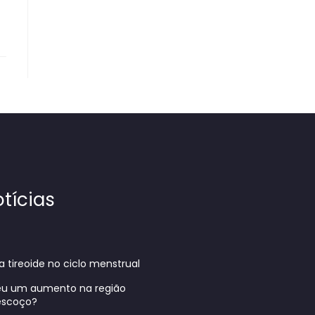
tícias
a tireoide no ciclo menstrual
eu um aumento na região
pescoço?