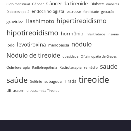
Câncer da tireoide
Câncer
Diabete
Ciclo menstrual
diabetes
endocrinologista
estresse
Diabetes tipo 2
fertilidade
gestação
hipertireoidismo
Hashimoto
gravidez
hipotireoidismo
hormônio
infertilidade
insônia
nódulo
levotiroxina
menopausa
Iodo
Nódulo de tireoide
obesidade
Oftalmopatia de Graves
saude
Quimioterapia
Radioterapia
remédio
Radiofrequência
tireoide
saúde
Tirads
Selênio
subaguda
Ultrassom
ultrassom da Tireoide