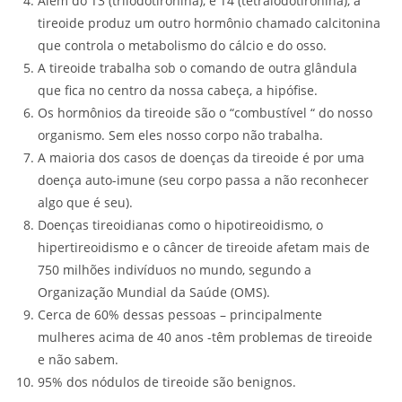
Além do T3 (triiodotironina), e T4 (tetraiodotironina), a
tireoide produz um outro hormônio chamado calcitonina
que controla o metabolismo do cálcio e do osso.
A tireoide trabalha sob o comando de outra glândula
que fica no centro da nossa cabeça, a hipófise.
Os hormônios da tireoide são o “combustível “ do nosso
organismo. Sem eles nosso corpo não trabalha.
A maioria dos casos de doenças da tireoide é por uma
doença auto-imune (seu corpo passa a não reconhecer
algo que é seu).
Doenças tireoidianas como o hipotireoidismo, o
hipertireoidismo e o câncer de tireoide afetam mais de
750 milhões indivíduos no mundo, segundo a
Organização Mundial da Saúde (OMS).
Cerca de 60% dessas pessoas – principalmente
mulheres acima de 40 anos -têm problemas de tireoide
e não sabem.
95% dos nódulos de tireoide são benignos.