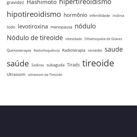
hipertireoidismo
Hashimoto
gravidez
hipotireoidismo
hormônio
infertilidade
insônia
nódulo
levotiroxina
menopausa
Iodo
Nódulo de tireoide
obesidade
Oftalmopatia de Graves
saude
Quimioterapia
Radioterapia
remédio
Radiofrequência
tireoide
saúde
Tirads
Selênio
subaguda
Ultrassom
ultrassom da Tireoide