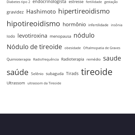
endocrinologista
estresse
Diabetes tipo 2
fertilidade
gestação
hipertireoidismo
Hashimoto
gravidez
hipotireoidismo
hormônio
infertilidade
insônia
nódulo
levotiroxina
menopausa
Iodo
Nódulo de tireoide
obesidade
Oftalmopatia de Graves
saude
Quimioterapia
Radioterapia
remédio
Radiofrequência
tireoide
saúde
Tirads
Selênio
subaguda
Ultrassom
ultrassom da Tireoide