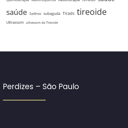
Radiofrequência
tireoide
saúde
Tirads
Selênio
subaguda
Ultrassom
ultrassom da Tireoide
Perdizes – São Paulo