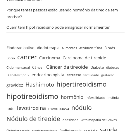
Por que tantas pessoas estão usando hormônio da tireoide sem
precisar?
Quem tem hipotireoidismo pode emagrecer normalmente?
#iodoradioativo
#iodoterapia
Birads
Alimentos
Atividade física
cancer
Carcinoma
Carcinoma de tireoide
Bócio
Câncer da tireoide
Câncer
Diabete
Ciclo menstrual
diabetes
endocrinologista
estresse
Diabetes tipo 2
fertilidade
gestação
hipertireoidismo
Hashimoto
gravidez
hipotireoidismo
hormônio
infertilidade
insônia
nódulo
levotiroxina
menopausa
Iodo
Nódulo de tireoide
obesidade
Oftalmopatia de Graves
saude
Quimioterapia
Radioterapia
remédio