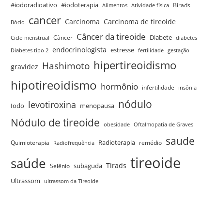
#iodoradioativo
#iodoterapia
Birads
Alimentos
Atividade física
cancer
Carcinoma
Carcinoma de tireoide
Bócio
Câncer da tireoide
Câncer
Diabete
Ciclo menstrual
diabetes
endocrinologista
estresse
Diabetes tipo 2
fertilidade
gestação
hipertireoidismo
Hashimoto
gravidez
hipotireoidismo
hormônio
infertilidade
insônia
nódulo
levotiroxina
menopausa
Iodo
Nódulo de tireoide
obesidade
Oftalmopatia de Graves
saude
Quimioterapia
Radioterapia
remédio
Radiofrequência
tireoide
saúde
Tirads
Selênio
subaguda
Ultrassom
ultrassom da Tireoide