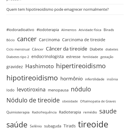
Quem tem hipotireoidismo pode emagrecer normalmente?
#iodoradioativo
#iodoterapia
Birads
Alimentos
Atividade física
cancer
Carcinoma
Carcinoma de tireoide
Bócio
Câncer da tireoide
Câncer
Diabete
Ciclo menstrual
diabetes
endocrinologista
estresse
Diabetes tipo 2
fertilidade
gestação
hipertireoidismo
Hashimoto
gravidez
hipotireoidismo
hormônio
infertilidade
insônia
nódulo
levotiroxina
menopausa
Iodo
Nódulo de tireoide
obesidade
Oftalmopatia de Graves
saude
Quimioterapia
Radioterapia
remédio
Radiofrequência
tireoide
saúde
Tirads
Selênio
subaguda