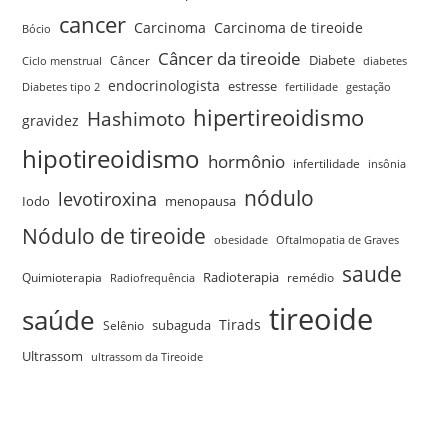
cancer
Carcinoma
Carcinoma de tireoide
Bócio
Câncer da tireoide
Câncer
Diabete
Ciclo menstrual
diabetes
endocrinologista
estresse
Diabetes tipo 2
fertilidade
gestação
hipertireoidismo
Hashimoto
gravidez
hipotireoidismo
hormônio
infertilidade
insônia
nódulo
levotiroxina
menopausa
Iodo
Nódulo de tireoide
obesidade
Oftalmopatia de Graves
saude
Quimioterapia
Radioterapia
remédio
Radiofrequência
tireoide
saúde
Tirads
Selênio
subaguda
Ultrassom
ultrassom da Tireoide