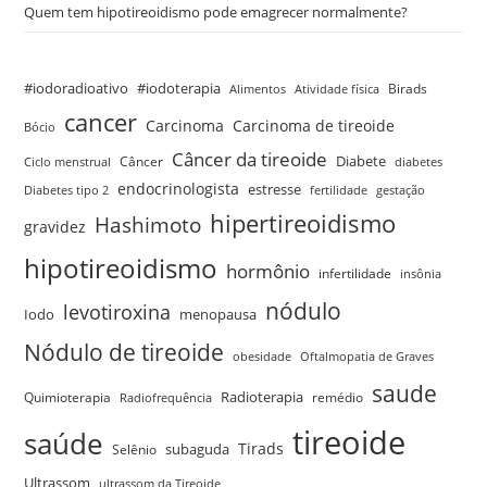
Quem tem hipotireoidismo pode emagrecer normalmente?
#iodoradioativo
#iodoterapia
Birads
Alimentos
Atividade física
cancer
Carcinoma
Carcinoma de tireoide
Bócio
Câncer da tireoide
Câncer
Diabete
Ciclo menstrual
diabetes
endocrinologista
estresse
Diabetes tipo 2
fertilidade
gestação
hipertireoidismo
Hashimoto
gravidez
hipotireoidismo
hormônio
infertilidade
insônia
nódulo
levotiroxina
menopausa
Iodo
Nódulo de tireoide
obesidade
Oftalmopatia de Graves
saude
Quimioterapia
Radioterapia
remédio
Radiofrequência
tireoide
saúde
Tirads
Selênio
subaguda
Ultrassom
ultrassom da Tireoide