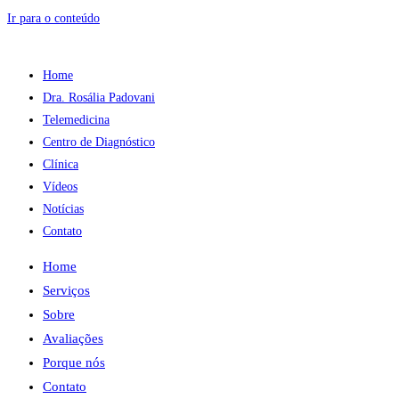
Ir para o conteúdo
Home
Dra. Rosália Padovani
Telemedicina
Centro de Diagnóstico
Clínica
Vídeos
Notícias
Contato
Home
Serviços
Sobre
Avaliações
Porque nós
Contato