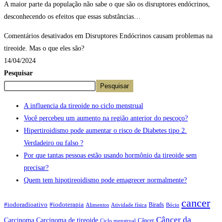
A maior parte da população não sabe o que são os disruptores endócrinos,
desconhecendo os efeitos que essas substâncias…
Comentários desativados
em Disruptores Endócrinos causam problemas na
tireoide. Mas o que eles são?
14/04/2024
Pesquisar
Pesquisar
A influencia da tireoide no ciclo menstrual
Você percebeu um aumento na região anterior do pescoço?
Hipertiroidismo pode aumentar o risco de Diabetes tipo 2.
Verdadeiro ou falso ?
Por que tantas pessoas estão usando hormônio da tireoide sem
precisar?
Quem tem hipotireoidismo pode emagrecer normalmente?
cancer
#iodoradioativo
#iodoterapia
Birads
Alimentos
Atividade física
Bócio
Câncer da
Carcinoma
Carcinoma de tireoide
Câncer
Ciclo menstrual