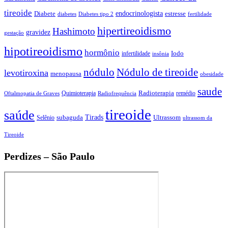
tireoide
endocrinologista
estresse
Diabete
diabetes
Diabetes tipo 2
fertilidade
hipertireoidismo
Hashimoto
gravidez
gestação
hipotireoidismo
hormônio
Iodo
infertilidade
insônia
nódulo
Nódulo de tireoide
levotiroxina
menopausa
obesidade
saude
Radioterapia
Quimioterapia
remédio
Oftalmopatia de Graves
Radiofrequência
tireoide
saúde
Tirads
subaguda
Ultrassom
Selênio
ultrassom da
Tireoide
Perdizes – São Paulo