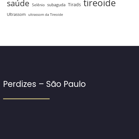
tireoide
saúde
Tirads
Selênio
subaguda
Ultrassom
ultrassom da Tireoide
Perdizes – São Paulo