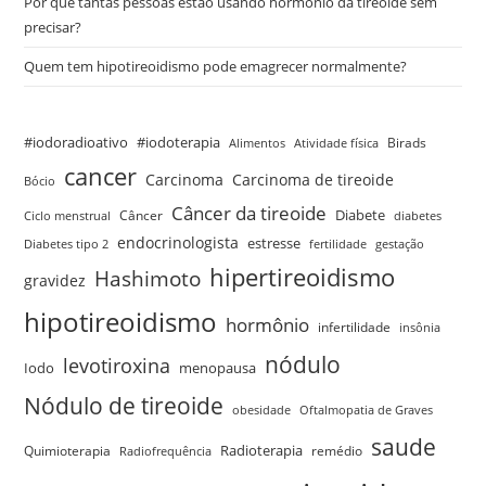
Por que tantas pessoas estão usando hormônio da tireoide sem
precisar?
Quem tem hipotireoidismo pode emagrecer normalmente?
#iodoradioativo
#iodoterapia
Birads
Alimentos
Atividade física
cancer
Carcinoma
Carcinoma de tireoide
Bócio
Câncer da tireoide
Câncer
Diabete
Ciclo menstrual
diabetes
endocrinologista
estresse
Diabetes tipo 2
fertilidade
gestação
hipertireoidismo
Hashimoto
gravidez
hipotireoidismo
hormônio
infertilidade
insônia
nódulo
levotiroxina
menopausa
Iodo
Nódulo de tireoide
obesidade
Oftalmopatia de Graves
saude
Quimioterapia
Radioterapia
remédio
Radiofrequência