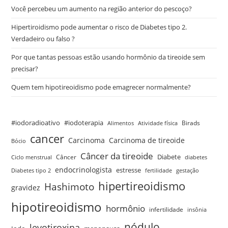
Você percebeu um aumento na região anterior do pescoço?
Hipertiroidismo pode aumentar o risco de Diabetes tipo 2.
Verdadeiro ou falso ?
Por que tantas pessoas estão usando hormônio da tireoide sem
precisar?
Quem tem hipotireoidismo pode emagrecer normalmente?
#iodoradioativo
#iodoterapia
Birads
Alimentos
Atividade física
cancer
Carcinoma
Carcinoma de tireoide
Bócio
Câncer da tireoide
Câncer
Diabete
Ciclo menstrual
diabetes
endocrinologista
estresse
Diabetes tipo 2
fertilidade
gestação
hipertireoidismo
Hashimoto
gravidez
hipotireoidismo
hormônio
infertilidade
insônia
nódulo
levotiroxina