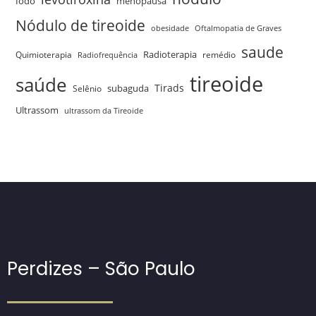
menopausa
Iodo
Nódulo de tireoide
obesidade
Oftalmopatia de Graves
saude
Quimioterapia
Radioterapia
remédio
Radiofrequência
tireoide
saúde
Tirads
Selênio
subaguda
Ultrassom
ultrassom da Tireoide
Perdizes – São Paulo